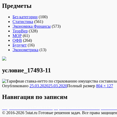
Предметы
Без категории
(100)
Статистика
(561)
Экономика Финансы
(573)
ТеорВер
(328)
МОР
(61)
ОФВ
(264)
Бухучет
(16)
Эконометрика
(13)
условие_17493-11
Опубликовано
25.03.2020
25.03.2020
Полный размер
804 × 127
Навигация по записям
Опубликовано в
17493-11 Тарифная ставка-нетто по страховани
© 2016-2026 5stat.ru Готовые решения задач. Все права защище