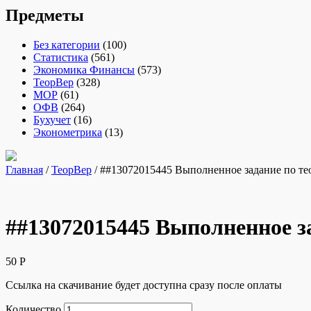
Предметы
Без категории
(100)
Статистика
(561)
Экономика Финансы
(573)
ТеорВер
(328)
МОР
(61)
ОФВ
(264)
Бухучет
(16)
Эконометрика
(13)
Главная
/
ТеорВер
/ ##13072015445 Выполненное задание по те
##13072015445 Выполненное з
50
Р
Ссылка на скачивание будет доступна сразу после оплаты
Количество