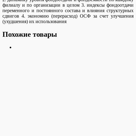
филиалу и по организации в целом 3. индексы фондоотдачи
переменного и постоянного состава и влияния структурных
сдвигов 4. экономию (перерасход) ОСФ за счет улучшения
(ухудшения) их использования
Похожие товары
17197-2
50
Р
В корзину
17191-1
50
Р
В корзину
© 2016-2026 5stat.ru Готовые решения задач. Все права
защищены.