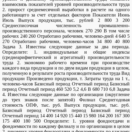
взаимосвязь показателей уровней произвводительности труда
2. прирост среднемесячной выработки в расчете на одного
работающего за счет отдельных факторов Показатели Июнь
Июль Выпуск продукции, тыс. рублей 2 800 3 200
Среднесписочная численность промышленно-
производственного персонала, человек 270 290 В том числе
рабочих 240 260 Отработано рабочими, человеко-дней 4 640 5
270 Отработано рабочими, человеко-часов 34 800 40 800
Задача 3. Известны следующие данные за два периода.
Определите: 1. индивидуальные и общие индексы
(среднеарифметический и агрегатный) производительности
труда 2. экономию рабочего времени при производстве
каждого вида продукции и по двум видам продукции в целом,
полученную в результате роста производительности труда Вид
продукции Произведено продукции, т. Затраты труда на 1 т.,
человеко-часов Базисный период Отчетный период Базисный
период Отчетный период 460 520 5,2 4,6 B 680 710 6,8 Задача
4. Известны следующие данные по организации (округление
до трех знаков после запятой) Филиал Среднегодовая
стоимость ОПФ, тыс. руб. Выпуск продукции, тыс. руб.
Базисный период Отчетный период Базисный период
Отчетный период 14 400 14 920 15 440 15 980 164 200 167 300
175 400 180 500 Определите: 1. уровни фондоотдачи и
фондоемкости по каждому филиалу и по организации в целом
2. динамику уровня фондоотдачи и фондоемкости по каждому