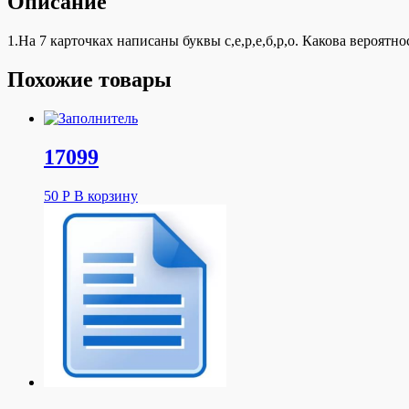
Описание
1.На 7 карточках написаны буквы с,е,р,е,б,р,о. Какова вероят
Похожие товары
17099
50
Р
В корзину