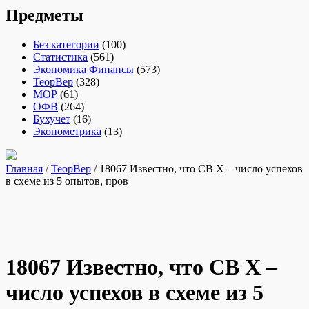
Предметы
Без категории
(100)
Статистика
(561)
Экономика Финансы
(573)
ТеорВер
(328)
МОР
(61)
ОФВ
(264)
Бухучет
(16)
Эконометрика
(13)
Главная
/
ТеорВер
/ 18067 Известно, что СВ Х – число успехов
в схеме из 5 опытов, пров
18067 Известно, что СВ Х –
число успехов в схеме из 5