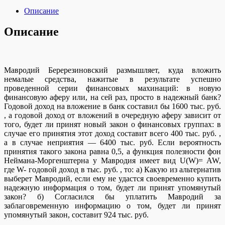
Описание
Описание
Мавродий Беререзиновский размышляет, куда вложить
немалые средства, нажитые в результате успешно
проведенной серии финансовых махинаций: в новую
финансовую аферу или, на сей раз, просто в надежный банк?
Годовой доход на вложение в банк составил бы 1600 тыс. руб.
, а годовой доход от вложений в очередную аферу зависит от
того, будет ли принят новый закон о финансовых группах: в
случае его принятия этот доход составит всего 400 тыс. руб. ,
а в случае неприятия — 6400 тыс. руб. Если вероятность
принятия такого закона равна 0,5, а функция полезности фон
Неймана-Моргенштерна у Мавродия имеет вид U(W)= AW,
где W- годовой доход в тыс. руб. , то: а) Какую из альтернатив
выберет Мавродий, если ему не удастся своевременно купить
надежную информация о том, будет ли принят упомянутый
закон? б) Согласился бы уплатить Мавродий за
заблаговременную информацию о том, будет ли принят
упомянутый закон, составит 924 тыс. руб.