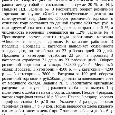
равны между собой и составляют в сумме 20 % от НД.
Найдите НД. Задание № 3 Рассчитайте оборот розничной
торговли по группе «Хлеб и хлебобулочные изделия» на
планируемый год. Данные: Оборот розничной торговли в
отчетном году составляет по данной группе 4200 тыс. руб. в
планируемый год цены на хлеб должны возрасти на 5 %, а
численность населения уменьшится на 1,2%. Задание № 4
Произведите расчет оплаты труда работникам магазина
«Овощи» за январь. Данные: В магазине работают 3
продавца: Продавец 1 категории выполняет обязанности
заведующего, он отработал из 23 рабочих дней 20 дней.
Продавец 2 категории отработал 23 дня, а продавец 3
категории отработал 21 день из 23 рабочих дней. Оборот
розничной торговли за январь 534300 рублей. Месячный
оклад: Продавец 1 категории – 4500 р. — 2 категории – 4200
р. — 3 категории – 3800 р. Расценка за 100 руб. оборота
розничной торговли 3 руб.50коп. доплата за доведование 20%
от месячного оклада. Задание № 5 Рассчитайте бригадные
расценки за выпуск 1 ц ржаного хлеба и за выпуск 1 ц
пшеничного хлеба из муки 1 сорта. Данные: Пекарь 4 разряда,
часовая тарифная ставка 18 р.50 коп. Пекарь 3 разряда, часовая
тарифная ставка 18 р.10 коп. Укладчик 2 разряда, часовая
тарифная ставка 17 р.70 коп. Норма выработки хлеба ржаного
одним работником в день ( при 7 часовом рабочем дне) – 6 ц.