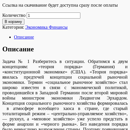
Ссылка на скачивание будет доступна сразу после оплаты
Количество
В корзину
Категория:
Экономика Финансы
Описание
Описание
Задача № 1 Разберитесь в ситуации. Обратимся к двум
концепциям: «теория порядка» (Германия) и
«конституционной экономике» (США). «Теория порядка»
явилась предтечей концепции социальной рыночной
экономики. Термин «социальное рыночное хозяйство» стал
широко известен в связи с экономической политикой,
проводившейся в Западной Германии после второй мировой
войны министром экономики Людвигом Эрхардом.
Концепция социального рыночного хозяйства формировалась
в атмосфере всеобщего хаоса в стране, где старый
тоталитарный режим – «центрально-управляемое хозяйство»,
— рухнул, а «меновое хозяйство» уже успело предстать в
форме анархии и «черного рынка». Без наведения порядка
было немыслимо возрождение страны. Поэтому появившаяся