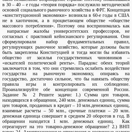
в 30 – 40 – е годы «теория порядка» послужило методической
основой социального рыночного хозяйства в ФРГ. Концепция
«конституционной экономики» возникла в 60-е годы в США
не в хаотичном, а в процветающем обществе «обществе
массового потребления». Поэтому она воспринималась как
напрасные жалобы университетских профессоров, не
согласных с практикой кейнсианского регулирования. Они
сформулировали набор фундаментальных правил,
регулирующих рыночное хозяйство, которые должны были
быть закреплены Конституцией и тогда могли бы избавить
общество от засилья государственных чиновников –
«искателей политической ренты». Парадокс обеих теорий
заключается в том, что они стремились ослабить воздействие
государства на рыночную экономику, опираясь на
государство, достаточно сильное, что бы навязать обществу
правила игры и контролировать их соблюдение.
Проанализируйте обе концепции современной России.
Задание № 2 Решите задачи: 1.) Сумма цен товаров,
находящихся в обращении, 240 млн. денежных единиц, сумма
цен товаров, проданных в кредит – 10 млн.денежных единиц,
взаимные расчеты – 50 млн., срочные платежи – 20 млн.
денежная единица совершает в среднем 20 оборотов в год. В
обращении находится 1 млн. денежных единиц. Как
отреагирует на это товарно-денежное обращение? 2.) ВНП
равен 24. Амортизационные отчисления и косвенные налоги