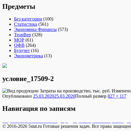
Предметы
Без категории
(100)
Статистика
(561)
Экономика Финансы
(573)
ТеорВер
(328)
МОР
(61)
ОФВ
(264)
Бухучет
(16)
Эконометрика
(13)
условие_17509-2
Опубликовано
25.03.2020
25.03.2020
Полный размер
827 × 117
Навигация по записям
Опубликовано в
17509-2 Вид продукции Затраты на производств
© 2016-2026 5stat.ru Готовые решения задач. Все права защище